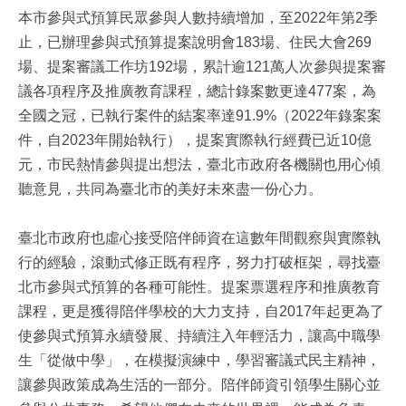
本市參與式預算民眾參與人數持續增加，至2022年第2季
止，已辦理參與式預算提案說明會183場、住民大會269
場、提案審議工作坊192場，累計逾121萬人次參與提案審
議各項程序及推廣教育課程，總計錄案數更達477案，為
全國之冠，已執行案件的結案率達91.9%（2022年錄案案
件，自2023年開始執行），提案實際執行經費已近10億
元，市民熱情參與提出想法，臺北市政府各機關也用心傾
聽意見，共同為臺北市的美好未來盡一份心力。
臺北市政府也虛心接受陪伴師資在這數年間觀察與實際執
行的經驗，滾動式修正既有程序，努力打破框架，尋找臺
北市參與式預算的各種可能性。提案票選程序和推廣教育
課程，更是獲得陪伴學校的大力支持，自2017年起更為了
使參與式預算永續發展、持續注入年輕活力，讓高中職學
生「從做中學」，在模擬演練中，學習審議式民主精神，
讓參與政策成為生活的一部分。陪伴師資引領學生關心並