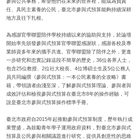
參與公共事務，希望他們在未來的世界裡，能成為負責
任、具民主素養的公民，臺北市參與式預算能夠持續深耕
地方及往下扎根。
為感謝官學聯盟陪伴學校持續以來的協助與支持，於論壇
開始率先頒發參與式預算官學聯盟感謝狀，感謝各校及專
業師資多年來的攜手共進。官學聯盟除了陪伴之外，更進
一步研究和忠實記錄這段不簡單的歷史，36位各界人士，
包含25位教授、2位社大校長、4位博碩士生及5位公務人
員共同編撰《參與式預算：一本公民素養的全攻略》書
籍，帶領讀者由淺至深，了解參與式預算理論、參與者與
成效評估和檢視參與式預算在臺北市8年的操作經驗，可
說是臺北市參與式預算操作標準手冊。
臺北市政府自2015年起推動參與式預算制度，歷年執行成
果豐盛，為鼓勵青年學子運用政府資料，對臺北市參與式
預算及公民參與相關議題進行研究，提供具創意性的思維