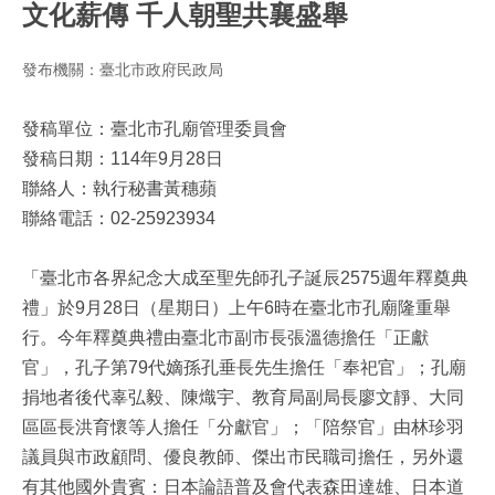
文化薪傳 千人朝聖共襄盛舉
發布機關：臺北市政府民政局
發稿單位：臺北市孔廟管理委員會
發稿日期：114年9月28日
聯絡人：執行秘書黃穗蘋
聯絡電話：02-25923934
「臺北市各界紀念大成至聖先師孔子誕辰2575週年釋奠典
禮」於9月28日（星期日）上午6時在臺北市孔廟隆重舉
行。今年釋奠典禮由臺北市副市長張溫德擔任「正獻
官」，孔子第79代嫡孫孔垂長先生擔任「奉祀官」；孔廟
捐地者後代辜弘毅、陳熾宇、教育局副局長廖文靜、大同
區區長洪育懷等人擔任「分獻官」；「陪祭官」由林珍羽
議員與市政顧問、優良教師、傑出市民職司擔任，另外還
有其他國外貴賓：日本論語普及會代表森田達雄、日本道