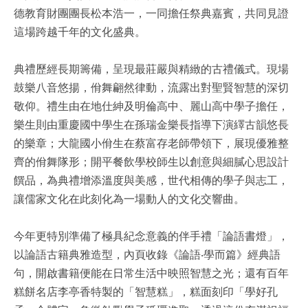
德教育財團團長松本浩一，一同擔任祭典嘉賓，共同見證
這場跨越千年的文化盛典。
典禮歷經長期籌備，呈現最莊嚴與精緻的古禮儀式。現場
鼓樂八音悠揚，佾舞翩然律動，流露出對聖賢智慧的深切
敬仰。禮生由在地仕紳及明倫高中、麗山高中學子擔任，
樂生則由重慶國中學生在孫瑞金樂長指導下演繹古韻悠長
的樂章；大龍國小佾生在蔡富存老師帶領下，展現優雅整
齊的佾舞隊形；開平餐飲學校師生以創意與細膩心思設計
饌品，為典禮增添溫度與美感，世代相傳的學子與志工，
讓儒家文化在此刻化為一場動人的文化交響曲。
今年更特別準備了極具紀念意義的伴手禮「論語書燈」，
以論語古籍典雅造型，內頁收錄《論語‧學而篇》經典語
句，開啟書籍便能在日常生活中映照智慧之光；還有百年
糕餅名店李亭香特製的「智慧糕」，糕面刻印「學好孔