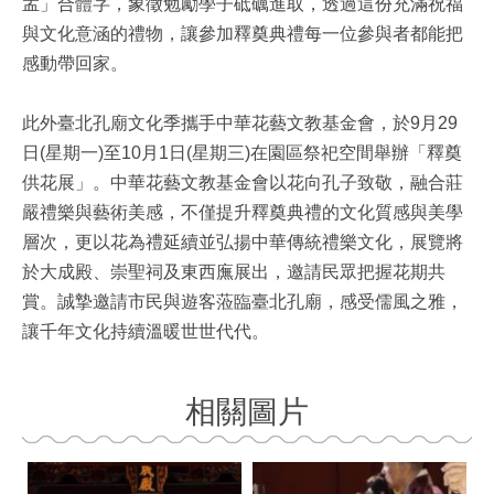
孟」合體字，象徵勉勵學子砥礪進取，透過這份充滿祝福
與文化意涵的禮物，讓參加釋奠典禮每一位參與者都能把
感動帶回家。
此外臺北孔廟文化季攜手中華花藝文教基金會，於9月29
日(星期一)至10月1日(星期三)在園區祭祀空間舉辦「釋奠
供花展」。中華花藝文教基金會以花向孔子致敬，融合莊
嚴禮樂與藝術美感，不僅提升釋奠典禮的文化質感與美學
層次，更以花為禮延續並弘揚中華傳統禮樂文化，展覽將
於大成殿、崇聖祠及東西廡展出，邀請民眾把握花期共
賞。誠摯邀請市民與遊客蒞臨臺北孔廟，感受儒風之雅，
讓千年文化持續溫暖世世代代。
相關圖片