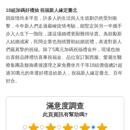
18
組加碼好禮抽 祝福新人緣定臺北
因疫情尚未平息，許多人的生活與人生規劃仍然受到衝
擊，今年新人們走過嚴峻疫情考驗，能堅定與另一半攜手
步入人生下一階段，讓這場婚禮更顯難得珍貴。為鼓勵新
人結婚成家，民間企業也熱情贊助結婚賀禮，表達對新人
們最真摯的祝福。除了5萬元加碼祝福禮金外，現場也抽
出喜餅品牌禮坊喜事祝福金、品位室訂製西服、愛麗生醫
療集團及馥御產後護理之家免費坐月子等18組價值總計超
過30萬元的幸運好禮送給新人，祝福新人緣定臺北、百年
好合。
滿意度調查
此頁資訊有幫助嗎?