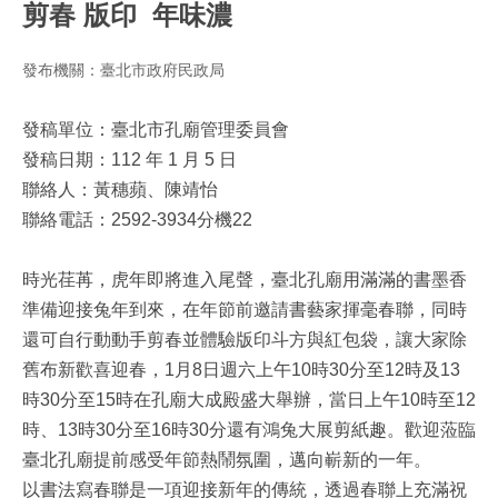
剪春 版印 年味濃
發布機關：臺北市政府民政局
發稿單位：臺北市孔廟管理委員會
發稿日期：112 年 1 月 5 日
聯絡人：黃穗蘋、陳靖怡
聯絡電話：2592-3934分機22
時光荏苒，虎年即將進入尾聲，臺北孔廟用滿滿的書墨香
準備迎接兔年到來，在年節前邀請書藝家揮毫春聯，同時
還可自行動動手剪春並體驗版印斗方與紅包袋，讓大家除
舊布新歡喜迎春，1月8日週六上午10時30分至12時及13
時30分至15時在孔廟大成殿盛大舉辦，當日上午10時至12
時、13時30分至16時30分還有鴻兔大展剪紙趣。歡迎蒞臨
臺北孔廟提前感受年節熱鬧氛圍，邁向嶄新的一年。
以書法寫春聯是一項迎接新年的傳統，透過春聯上充滿祝