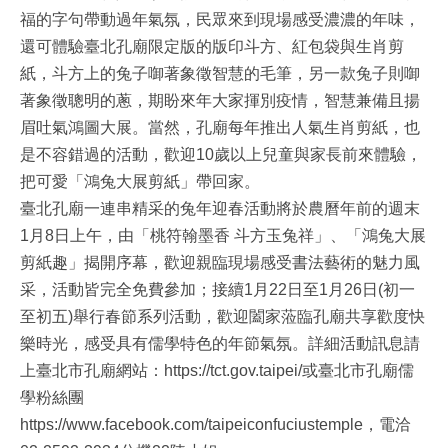
福的字句帶動過年氣氛，民眾來到現場感受濃濃的年味，
還可體驗臺北孔廟限定版的版印斗方、紅包袋與生肖剪
紙，斗方上的兔子啣著象徵智慧的毛筆，另一款兔子則啣
著象徵聰明的蔥，期盼來年大家揮別疫情，智慧兼備且揚
眉吐氣鴻圖大展。當然，孔廟每年推出人氣生肖剪紙，也
是不容錯過的活動，歡迎10歲以上兒童與家長前來體驗，
把可愛「鴻兔大展剪紙」帶回家。
臺北孔廟一連串精采的兔年迎春活動將於農曆年前的週末
1月8日上午，由「桃符翰墨香 斗方玉兔祥」、「鴻兔大展
剪紙趣」揭開序幕，歡迎親臨現場感受書法藝術的魅力風
采，活動皆完全免費參加；接續1月22日至1月26日(初一
至初五)舉行春節系列活動，歡迎闔家蒞臨孔廟共享歡度快
樂時光，感受具有儒學特色的年節氣氛。詳細活動訊息請
上臺北市孔廟網站：https://tct.gov.taipei/或臺北市孔廟儒
學粉絲團
https://www.facebook.com/taipeiconfuciustemple，電洽