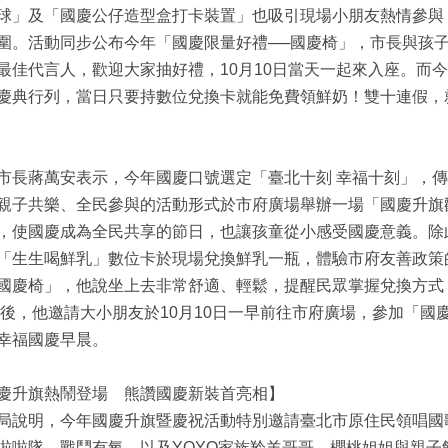
球」及「國慶公仔造型盒打卡裝置」也吸引現場小朋友熱情參與
圍。活動同步公布今年「國慶限量好禮──國慶椅」，市長與孩
最佳代言人，歡迎大家抽好禮，10月10日當天一起來入座。而
慶典行列，當日只要持數位兌換卡就能免費領鮮奶！雙十連假，
市長蔣萬安表示，今年國慶口號選定「臺北十刻 幸福十刻」，
親子共樂、全民參與的活動形式於市府廣場舉辦一場「國慶升旗
，使國慶成為全民共享的節日，也讓孩童從小感受國慶意義。除此
「生生喝鮮乳」數位卡於現場兌換鮮乳一瓶，體驗市府友善政策
國慶椅」，他說坐上去非常舒適、輕鬆，提醒民眾掌握兌換方式
最後，他邀請大小朋友於10月10日一早前往市府廣場，參加「
幸福國慶早晨。
慶升旗熱鬧登場 熊讚國慶新裝首亮相】
局說明，今年國慶升旗暨慶祝活動特別邀請臺北市原住民領唱國
啦啦隊、戰鬥有氧，以及YOYO家族羚羊哥哥、櫻桃姐姐與親