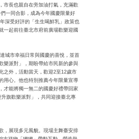
，市長也親自在旁加油打氣，充滿歡
子們一同合影，成為今年國慶限量好
今年深受好評的「生生喝鮮乳」政策也
就一起前往臺北市府前廣場歡樂迎國
傳達城市幸福日常與國慶的喜悅，並首
歡樂派對」，期盼帶給市民新的參與
之外，活動當天，歡迎2至12歲市
的用心。他也特別推薦今年限量宣導
，才能將獨一無二的國慶好禮帶回家
國慶升旗歡樂派對」，共同迎接臺北專
歌，展現多元風貌。現場主舞臺安排
子館吉祥物「獺獺」帶動互動，營造熱