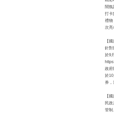
鬧氛
打卡
禮物
次亮
【國
針對
於9
htt
政府民
於1
券，
【國
民政
管制