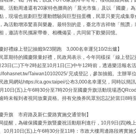
圍。活動周邊還有20家特色攤商的「晨光市集」及以「國慶」為
點，現場也規劃巨型運動體驗與巨型扭蛋機，民眾只要完成集章
，為活動增添驚喜與樂趣。最特別的是，臺北市吉祥物「熊讚」
相，邀請市民攜家帶眷、相機備妥，共同留下歡樂回憶。
慶好禮線上登記抽籤9/23開跑 3,000名幸運兒10/2出爐】
民眾期待的國慶限量好禮，民政局表示，今年同樣採「線上登記
月23日(二)下午2時起至10月1日(三)中午12時前，透過樂活報名
ps://lohasnet.tw/Taiwan10102025/ 完成登記，參加抽籤
政局網站https://ca.gov.taipei/公布3,000名幸運兒
0月10日(五)上午6時30分至7時20分至國慶升旗活動現場憑QR
逾時未報到者視同放棄資格。持有兌換券民眾別忘記於當日8時至
慶升旗 市府路及新仁愛路實施交通管制】
局提醒，為確保國慶升旗暨慶祝活動順利進行，10月9日(四)晚上
、10月10日(五)上午6時30分至11時：市政大樓周邊路段將