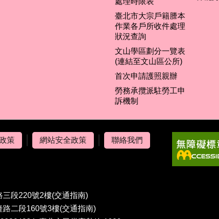
處理時限表
臺北市大宗戶籍謄本
作業各戶所收件處理
狀況查詢
文山學區劃分一覽表
(連結至文山區公所)
首次申請護照親辦
勞務承攬派駐勞工申
訴機制
政策
網站安全政策
聯絡我們
路三段220號2樓
(交通指南)
隆路二段160號3樓
(交通指南)