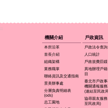
:::
機關介紹
戶政資訊
本所沿革
戶政法令查詢
首長介紹
人口統計
組織架構
戶政規費罰鍰
業務職掌
異地辦理戶籍
目
聯絡資訊及交通指南
臺北市戶政事
景美辦事處
機關通報服務
分層負責明細表
(連結至民政局
(ods)
協尋親友服務 
志工園地
至民政局)