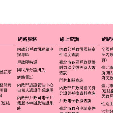
網路服務
線上查詢
網網
內政部戶政司網路申
內政部戶政司國籍案
全國戶
辦專區
件進度查詢
至內
頁)
戶政即時通
臺北市各區戶政櫃檯
叫號進度暨等待人數
臺北
國民身分證掛失
登記項
查詢
所(連
網路電話
府民政
門牌相關查詢
務所跨
內政部憑證管理中心
臺北
內政部戶政司國民身
項目
自然人憑證作業說明
(連結
分證領補換資料查詢
)
民政局
內政部戶政司電子戶
戶政電子收據查詢
(連結
籍謄本申辦及驗證系
性別
統
臺北市政府申請案件
節能