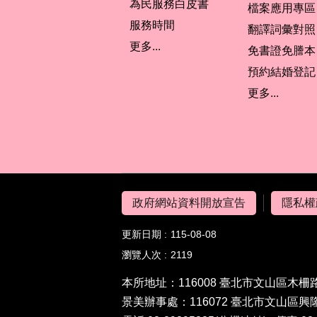
為民服務白皮書
檔案應用專區
服務時間
翻譯詞彙對照
更多...
免書證免謄本
預約結婚登記
更多...
政府網站資料開放宣告
隱私權
更新日期
115-08-08
瀏覽人次
2119
本所地址：116008 臺北市文山區木柵
景美辦事處：116072 臺北市文山區興