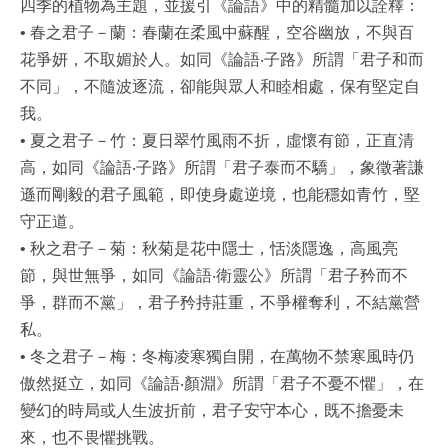
四季的植物為主題，並援引《論語》中的精髓加以詮釋：
• 春之君子－蘭：春蘭在柔風中蘇醒，空谷幽放，不與百
花爭妍，不取媚於人。如同《論語‧子路》所謂「君子和而
不同」，不隨波逐流，卻能與眾人和睦相處，保有堅定自
我。
• 夏之君子－竹：夏日翠竹風雨不折，虛懷有節，正直清
高，如同《論語‧子路》所謂「君子泰而不驕」，象徵著謙
遜而剛毅的君子風範，即使身處逆境，也能穩如青竹，堅
守正道。
• 秋之君子－菊：秋菊是花中隱士，恬淡隱逸，高風亮
節，與世無爭，如同《論語‧衛靈公》所謂「君子矜而不
爭，群而不黨」，君子矜持莊重，不爭權奪利，不結黨營
私。
• 冬之君子－梅：冬梅凌寒獨自開，在萬物不禁寒風時仍
傲然挺立，如同《論語‧顏淵》所謂「君子不憂不懼」，在
變幻的時局或人生波折前，君子安守本心，既不擔憂未
來，也不畏懼挑戰。