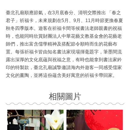
臺北孔廟順應節氣，在3月底春分、清明交際推出 「春之
君子」祈福卡，未來規劃在5月、9月、11月時節更換春夏
秋冬四季版本。遊客在祈福卡間等候書法老師親書的祝福
時，也能同時欣賞財團法人中華花藝文教基金會的花藝老
師們，推出富含儒學精神及搭配節令順時而生的花藝布
置。每張祈福卡皆由知名書法家現場揮毫題字，筆墨間流
露出深厚的文化底蘊與祝福之意，有時也能拿到書法家鈐
印的特製款，臺北孔廟誠摯邀請海內外遊客一同感受儒家
文化的薰陶，並將這份蘊含美好寓意的祈福卡帶回家。
相關圖片