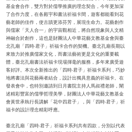
基金會合作，雙方對於儒學推廣的理念契合，今年更加深
了合作力度，在各殿宇和書法祈福卡間，遊客都能看到花
藝老師的佳作，使古蹟更添芬芳，展現生命力。花藝創作
與儒家「天人合一」的宇宙觀相近，將自然現象與人文精
神融合於創作，這也是財團法人中華花藝文教基金會與臺
北孔廟「四時‧君子」祈福卡合作的契機。臺北孔廟長期以
來致力於推廣儒家文化，而書法藝術更是文化的重要載
體，臺北孔廟書法祈福卡現場揮毫的服務，多年來廣受遊
客好評。本次全新推出的「四時‧君子」祈福卡系列，巧妙
地將書法與花藝兩者結合，設計出獨具意義的祈福卡。在
發表會中，也特別邀請到日月書院主持人馬叔禮老師，闡
述精彩豐富的儒學哲理美學，財團法人中華花藝文教基金
會黃世承執行長講解「花中四君子」，與「四時‧君子」祈
福卡的設計理念精彩呼應。
臺北孔廟「四時‧君子」祈福卡系列共有四款，分別以代表