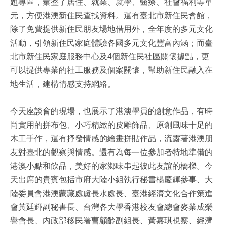
題專區，彙整了居住、就業、就學、醫療、社會福利等單
元，方便港澳新住民查找資料。還有臺北市新住民會館，
除了免費提供新住民朋友場地借用外，全年度的多元文化
活動，引領新住民家庭體驗各國多元文化豐富內涵；而臺
北市新住民家庭服務中心及4個新住民社區關懷據點，更
可以提供專業的社工服務及個案關懷，幫助新住民融入在
地生活，建構情感支持網絡。
今天座談會的現場，也展示了港澳學員的創意作品，有時
尚實用的拼布包、小巧精緻的皮雕飾品、原創風味十足的
木工手作，還有抒發情感的繪畫拼貼作品，流露著港澳朋
友對臺北的觀察與情感。還有為每一位參加者特地準備的
港澳小點和飲品，美好的家鄉味串起彼此友誼的橋樑。今
天出席的貴賓包括市府大陸小組執行秘書楊慶輝參事、大
陸委員會港澳蒙藏處盧長水處長、臺港經濟文化合作策進
會黃廷輝副秘書長、台灣各大學香港校友會總會麥業成榮
譽會長、內政部移民署曹顧齡副組長、黃嘉琪視察、經濟