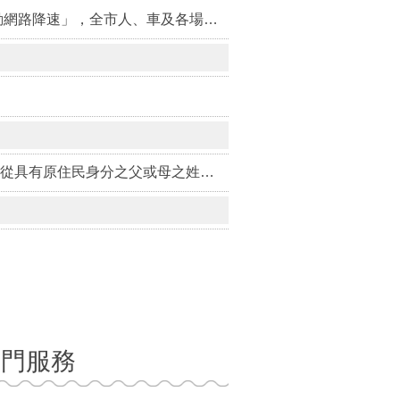
【韌性演習】2026城鎮韌性(防空)演習訂於8月13日14時30分至15時實施，本次演習首度納入「行動網路降速」，全市人、車及各場所均須配合管制與避難演練，以免受罰。
【原住民身分】如果您是原住民身分法第5條第1項第4款規定適用對象，惟姓名尚未取用傳統名字或從具有原住民身分之父或母之姓者，請詳閱本訊息。
熱門服務