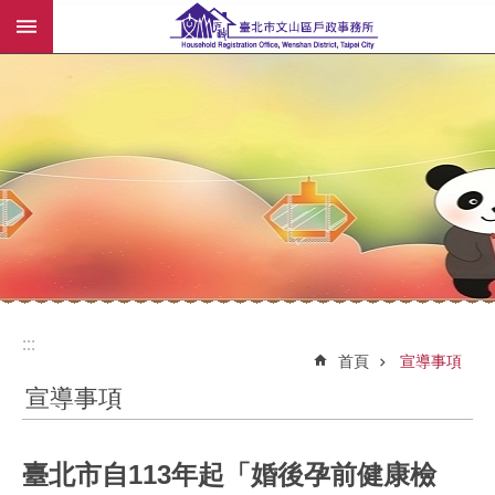
:::
跳到主要內容區塊
:::
:::
首頁
宣導事項
宣導事項
臺北市自113年起「婚後孕前健康檢